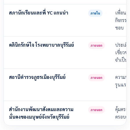
สภานักเรียนและพี่ YC แกนนำ
เพื่อนช่
ภายใน
กิจกรรม
ชอบ
คลินิกรักษ์ใจ โรงพยาบาลบุรีรัมย์
ประเมิน
ภายนอก
เชี่ยวช
จำเป็น
สถานีตำรวจภูธรเมืองบุรีรัมย์
ความปล
ภายนอก
รุนแรง
สำนักงานพัฒนาสังคมและความ
คุ้มครอ
ภายนอก
มั่นคงของมนุษย์จังหวัดบุรีรัมย์
ครอบคร